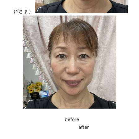
（Yさま）
before
after